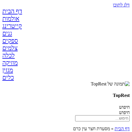
לתוכן
דף הבית
אולמות
קייטרינג
גנים
ספקים
צלמים
לכלה
מוזיקה
מגזין
כלים
TopR
ש
ש
בית
»
מסעדת חצר עין כרם