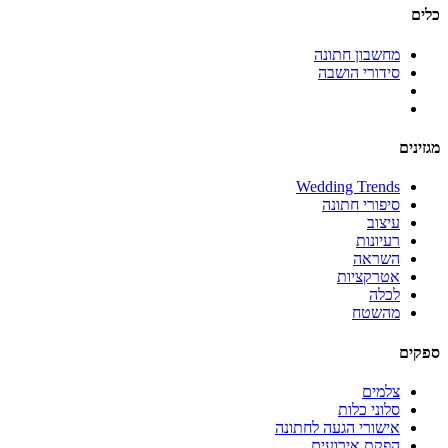
מחשבון חתונה
סידורי הושבה
ים
Wedding Trends
סיפורי חתונה
עיצוב
רעיונות
השראה
אטרקציות
לכלה
מהשטח
ים
צלמים
סלוני כלות
אישורי הגעה לחתונה
הפקת אירועים