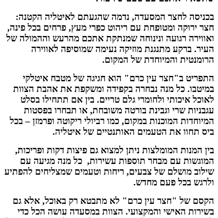
יסה לחצר המסעדה, נדמה שהגעתם לאיטליה הקטנה:
 ירוקה ומטופחת עם ריהוט כפרי מעץ, פרחים בכל פינה,
וירה רגועה ונינוחה שמנתקת אתכם מהרעש וההמולה של
ר. ברקע מתנגנת מוזיקה נעימה שמוסיפה לאווירה
מנטית והמיוחדת של המקום.
ריט ב"חצר עין כרם" הוא חגיגה של מטבח איטלקי
טבו. כל מנה נבחרה בקפידה ומשקפת את אהבת הצוות
ל איכותי ולחומרי גלם טריים. בין אם תתחילו בסלט
ניות שרי וגבינת בורטה משובחת, או תבחרו בפסטות
חדות המוכנות במקום, כמו רביולי ריקוטה ופרמזן – בכל
 תחוו את הטעמים האותנטיים של איטליה.
המנות המומלצות ניתן למצוא גם פיצות דקות ופריכות,
גשות עם מבחר תוספות עשירות, כל מנה מגיעה עם
וב מושלם של צבעים, ריחות וטעמים שמצליחים להפתיע
גש בכל פעם מחדש.
ם של "חצר עין כרם" לא מתבטא רק באוכל, אלא גם
רות האישי והמקצועי. הצוות במסעדה עושה הכל כדי