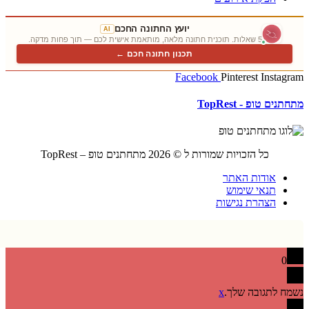
יועץ החתונה החכם
AI
5 שאלות. תוכנית חתונה מלאה, מותאמת אישית לכם — תוך פחות מדקה.
תכנון חתונה חכם ←
Facebook
Pinterest
Insta
ם טופ - TopRest
כל הזכויות שמורות ל © 2026 מתחתנים טופ – TopRest
אודות האתר
תנאי שימוש
הצהרת נגישות
0
 לתגובה שלך.
x