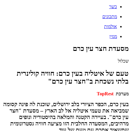
כשר
מתכונים
אולמות
מגזין
דת חצר עין כרם
ל
 של איטליה בעין כרם: חוויה קולינרית
י נשכחת ב"חצר עין כרם"
כת
TopRest
 כרם, הכפר הציורי בלב ירושלים, שוכנת לה פינה קסומה
יאה את טעמי איטליה אל לב הארץ – מסעדת "חצר
 כרם". בעיירה הקטנה והמלאה בהיסטוריה ונופים
יבים, המסעדה החלבית הזו מציעה חוויה גסטרונומית
איר אתכם עם טעם של עוד.