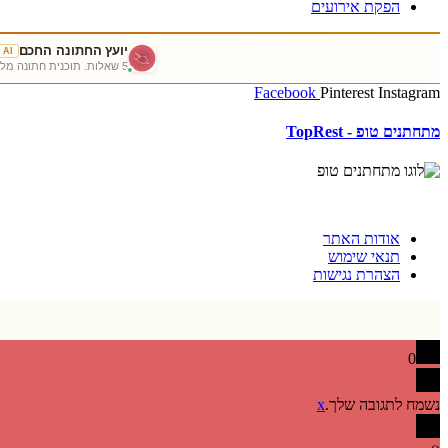
הפקת אירועים
יועץ החתונה החכם
AI
5 שאלות. תוכנית חתונה מלאה, מותאמת אישית לכם — תוך פחות מדקה.
Facebook
Pinterest
Instagram
מתחתנים טופ - TopRest
אודות האתר
תנאי שימוש
הצהרת נגישות
0
נשמח לתגובה שלך.
x