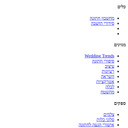
כלים
מחשבון חתונה
סידורי הושבה
מגזינים
Wedding Trends
סיפורי חתונה
עיצוב
רעיונות
השראה
אטרקציות
לכלה
מהשטח
ספקים
צלמים
סלוני כלות
אישורי הגעה לחתונה