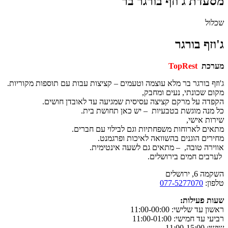
דת ג'וזף בורגר בר
ל
זף בורגר
כת
TopRest
ף בורגר בר מלא עוצמה וטעמים – קציצות עבות עם תוספות מקוריות.
 שכונתי, נעים ומחבק,
ה על מרקם קציצה עסיסית שמגיעה עד לאובדן חושים.
נה מוגשת בטבעיות – יש כאן תחושת בית.
ת אישי,
ם לארוחות משפחתיות וגם לבילוי עם חברים.
ים הוגנים בהשוואה לאיכות ופרגמנט.
רה טובה, – מתאים גם לשעה אינטימית.
ים חמים בירושלים.
 ירושלים
ן:
077-5277070
 פעילות:
ד שלישי: 11:00-00:00
ד חמישי: 11:00-01:00
11:00-