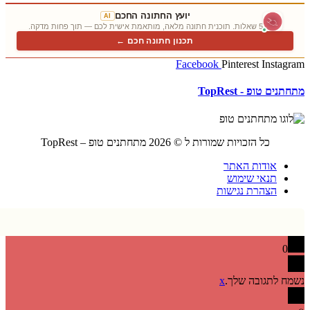
יועץ החתונה החכם
AI
5 שאלות. תוכנית חתונה מלאה, מותאמת אישית לכם — תוך פחות מדקה.
תכנון חתונה חכם ←
Facebook
Pinterest
Insta
ם טופ - TopRest
כל הזכויות שמורות ל © 2026 מתחתנים טופ – TopRest
אודות האתר
תנאי שימוש
הצהרת נגישות
0
 לתגובה שלך.
x