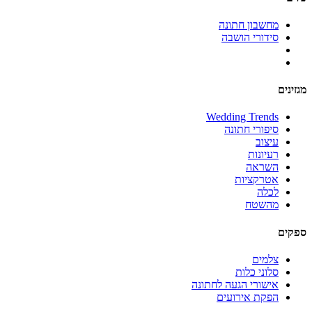
מחשבון חתונה
סידורי הושבה
ים
Wedding Trends
סיפורי חתונה
עיצוב
רעיונות
השראה
אטרקציות
לכלה
מהשטח
ים
צלמים
סלוני כלות
אישורי הגעה לחתונה
הפקת אירועים