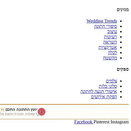
מגזינים
Wedding Trends
סיפורי חתונה
עיצוב
רעיונות
השראה
אטרקציות
לכלה
מהשטח
ספקים
צלמים
סלוני כלות
אישורי הגעה לחתונה
הפקת אירועים
יועץ החתונה החכם
AI
5 שאלות. תוכנית חתונה מלאה, מותאמת אישית לכם — תוך פחות מדקה.
Facebook
Pinterest
Instagram