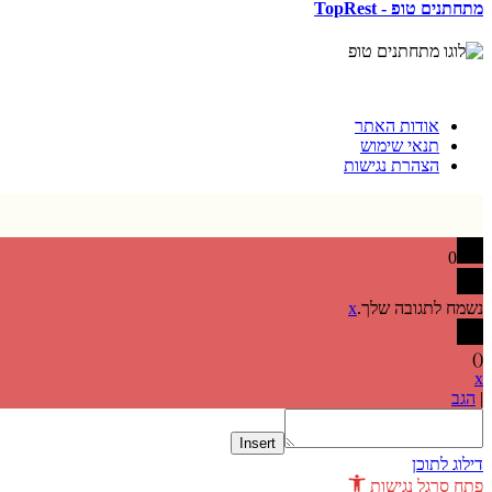
מתחתנים טופ - TopRest
אודות האתר
תנאי שימוש
הצהרת נגישות
0
נשמח לתגובה שלך.
x
)
(
x
|
הגב
Insert
דילוג לתוכן
פתח סרגל נגישות