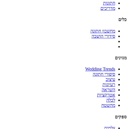
חתונות
מדריכים
מחשבון חתונה
סידורי הושבה
ים
Wedding Trends
סיפורי חתונה
עיצוב
רעיונות
השראה
אטרקציות
לכלה
מהשטח
ים
צלמים