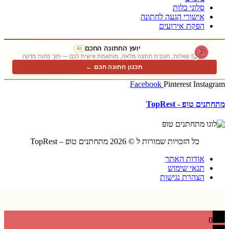
סלוני כלות
אישורי הגעה לחתונה
הפקת אירועים
יועץ החתונה החכם
AI
5 שאלות. תוכנית חתונה מלאה, מותאמת אישית לכם — תוך פחות מדקה.
תכנון חתונה חכם ←
Facebook
Pinterest
Insta
ם טופ - TopRest
כל הזכויות שמורות ל © 2026 מתחתנים טופ – TopRest
אודות האתר
תנאי שימוש
הצהרת נגישות
0