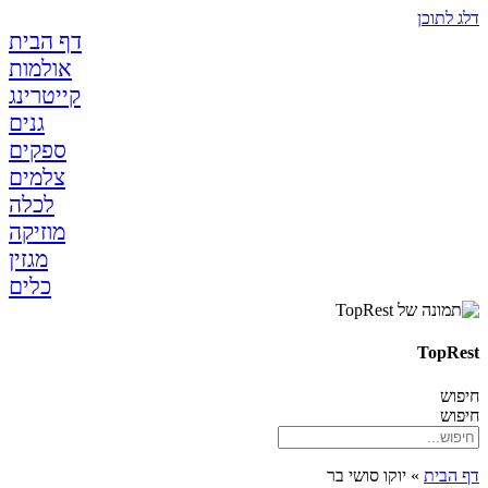
לתוכן
דף הבית
אולמות
קייטרינג
גנים
ספקים
צלמים
לכלה
מוזיקה
מגזין
כלים
TopR
ש
ש
בית
»
יוקו סושי בר