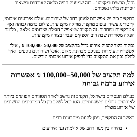
גדול, מרשים ומקצועי – כזה שמעניק חוויה מלאה לאורחים ומשאיר
זיכרונות בלתי נשכחים.
בתקציב כזה יש אפשרות למגוון רחב של שירותים: אולם אירועים איכותי,
קייטרינג עשיר, עיצוב מוקפד, מוזיקה מקצועית, צילום ברמה גבוהה ואף
אטרקציות מיוחדות. זה תקציב שמאפשר
חבילת שירותים מלאה
, כלומר
הפקה מסודרת שבה רוב הספקים יעבדו בצורה מקצועית.
נסקור כיצד להפיק
אירוע גדול בתקציב של 50,000–100,000 ₪
, אילו
אפשרויות עומדות בפניכם מבחינת מקום, אוכל ושירותים נוספים, ואיך
לחלק נכון את התקציב כדי להפיק אירוע איכותי ומרשים.
למה תקציב של 50,000–100,000 ₪ אפשרות
אירוע ברמה גבוהה
בעולם העסקים בישראל, תקציב זה נחשב לאחד הטווחים הנפוצים ביותר
לאירועים גדולים ומשפחתיים. הוא יכול לשלב בין כל המרכיבים החשובים
של אירוע מוצלח.
כאשר זה התקציב, ניתן להנות מיתרונות רבים:
בחירה בין מגוון רחב של אולמות וגני אירועים