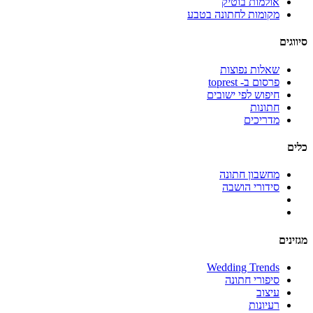
אולמות בוטיק
מקומות לחתונה בטבע
סיווגים
שאלות נפוצות
פרסום ב- toprest
חיפוש לפי ישובים
חתונות
מדריכים
כלים
מחשבון חתונה
סידורי הושבה
מגזינים
Wedding Trends
סיפורי חתונה
עיצוב
רעיונות