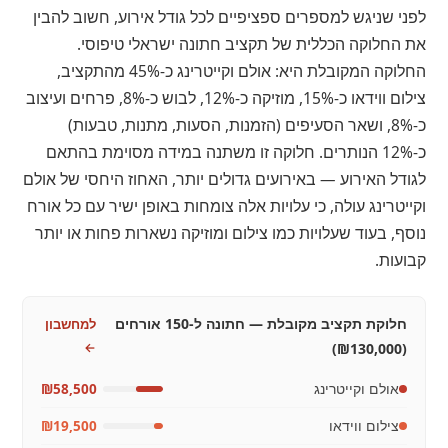
לפני שניגש למספרים ספציפיים לכל גודל אירוע, חשוב להבין
את החלוקה הכללית של תקציב חתונה ישראלי טיפוסי.
החלוקה המקובלת היא: אולם וקייטרינג כ-45% מהתקציב,
צילום ווידאו כ-15%, מוזיקה כ-12%, לבוש כ-8%, פרחים ועיצוב
כ-8%, ושאר הסעיפים (הזמנות, הסעות, מתנות, טבעות)
כ-12% הנותרים. חלוקה זו משתנה במידה מסוימת בהתאם
לגודל האירוע — באירועים גדולים יותר, האחוז היחסי של אולם
וקייטרינג עולה, כי עלויות אלה צומחות באופן ישיר עם כל אורח
נוסף, בעוד שעלויות כמו צילום ומוזיקה נשארות פחות או יותר
קבועות.
חלוקת תקציב מקובלת — חתונה ל-150 אורחים
למחשבון
←
(₪130,000)
אולם וקייטרינג
₪58,500
צילום ווידאו
₪19,500