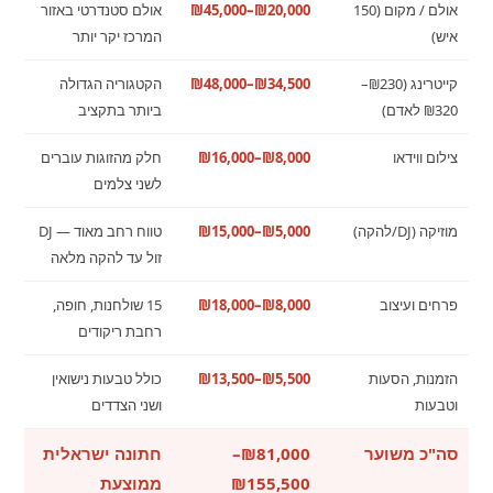
אולם / מקום (150
₪20,000–₪45,000
אולם סטנדרטי באזור
איש)
המרכז יקר יותר
קייטרינג (₪230–
₪34,500–₪48,000
הקטגוריה הגדולה
₪320 לאדם)
ביותר בתקציב
צילום ווידאו
₪8,000–₪16,000
חלק מהזוגות עוברים
לשני צלמים
מוזיקה (DJ/להקה)
₪5,000–₪15,000
טווח רחב מאוד — DJ
זול עד להקה מלאה
פרחים ועיצוב
₪8,000–₪18,000
15 שולחנות, חופה,
רחבת ריקודים
הזמנות, הסעות
₪5,500–₪13,500
כולל טבעות נישואין
וטבעות
ושני הצדדים
סה"כ משוער
₪81,000–
חתונה ישראלית
₪155,500
ממוצעת