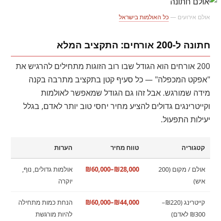
אולם אירועים —
כל האולמות בישראל
חתונה ל-200 אורחים: התקציב המלא
200 אורחים הוא הגודל שבו רוב הזוגות מתחילים להרגיש את
"אפקט המכפלה" — כל סעיף קטן בתקציב מתרבה בקנה
מידה שמורגש. אבל זהו גם הגודל שמאפשר לאולמות
וקייטרינגים גדולים להציע מחיר יחסי טוב יותר לאדם, בגלל
יעילות התפעול.
קטגוריה
טווח מחיר
הערות
אולם / מקום (200
₪28,000–₪60,000
אולמות גדולים, נוף,
איש)
יוקרה
קייטרינג (₪220–
₪44,000–₪60,000
הנחת כמות מתחילה
₪300 לאדם)
להיות מורגשת