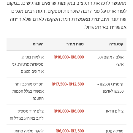
מאפשר לרכז את התקציב במקומות שרואים ומרגישים, במקום
לפזר אותו על פני הרבה שולחנות וספקים. זוגות רבים מגלים
שחתונה אינטימית מאפשרת רמת השקעה לאדם שלא הייתה
אפשרית באירוע גדול.
קטגוריה
טווח מחיר
הערות
אולם / מקום (50
₪8,000–₪18,000
אולמות בוטיק,
איש)
מסעדות פרטיות, גני
אירועים קטנים
קייטרינג (₪250–
₪12,500–₪17,500
תפריט מורכב יותר
₪350 לאדם)
אפשרי בגלל הכמות
הקטנה
צילום ווידאו
₪6,000–₪10,000
צלם יחיד מספיק
לרוב באירוע בגודל זה
מוזיקה (DJ)
₪3,500–₪6,000
להקה מלאה פחות