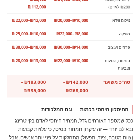
₪280 לאדם)
₪112,000
צילום ווידאו
₪10,000–₪20,000
₪12,000–₪22,000
מוזיקה
₪8,000–₪22,000
₪10,000–₪25,000
פרחים ועיצוב
₪14,000–₪30,000
₪18,000–₪38,000
הזמנות, הסעות
₪10,000–₪22,000
₪13,000–₪28,000
וטבעות
סה"כ משוער
₪142,000–
₪183,000–
₪335,000
₪268,000
החיסכון היחסי בכמות — וגם המלכודות
ככל שמספר האורחים גדל, המחיר היחסי לאדם בקייטרינג
ובאולם יורד — זה עיקרון תמחור בסיסי, כי עלויות קבועות
(צוות מטבח, ציוד, תפעול) מתחלקות על פני יותר אנשים. אבל