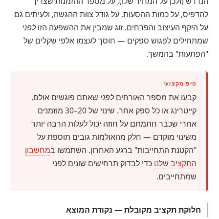
הנדרש (ולכן על המחיר שלו), על מספר ההזמנות שצריך
להדפיס, על כמות ההסעות, על גודל צוות ההגשה, ולעיתים גם
על היקף העיצוב והפרחים. זוג שמבין את ההשפעה הזו
לפני
שמתחילים לפגוש ספקים — חוסך לעצמו אלפי שקלים של
"הפתעות" בהמשך.
טיפ מקצועי
קבעו את מספר האורחים
לפני
שאתם פוגשים אולם,
קייטרינג או כל ספק אחר. שינוי של 20–30 מוזמנים
אחרי שכבר חתמתם על חוזה יכול לעלות הרבה יותר
משינוי מוקדם — חלק מהאולמות גובים תוספת על
"הקטנת התחייבות" ברגע האחרון. השתמשו ב
מחשבון
התקציב שלנו
כדי לבדוק תרחישים שונים לפני
שמתחייבים.
חלוקת תקציב מקובלת — נקודת המוצא