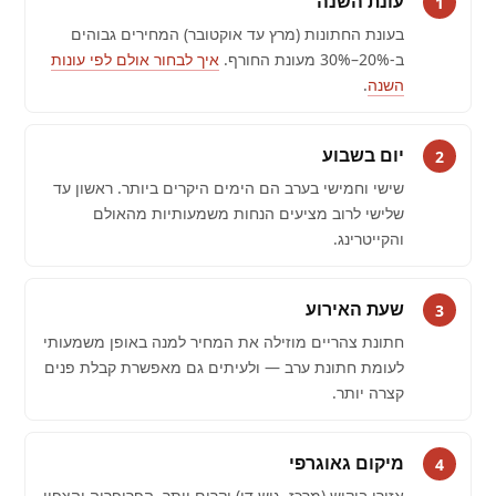
עונת השנה
1
בעונת החתונות (מרץ עד אוקטובר) המחירים גבוהים
ב-20%–30% מעונת החורף.
איך לבחור אולם לפי עונות
השנה
.
יום בשבוע
2
שישי וחמישי בערב הם הימים היקרים ביותר. ראשון עד
שלישי לרוב מציעים הנחות משמעותיות מהאולם
והקייטרינג.
שעת האירוע
3
חתונת צהריים מוזילה את המחיר למנה באופן משמעותי
לעומת חתונת ערב — ולעיתים גם מאפשרת קבלת פנים
קצרה יותר.
מיקום גאוגרפי
4
אזורי ביקוש (מרכז, גוש דן) יקרים יותר. הפריפריה והצפון