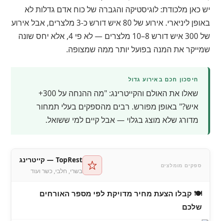
יש כאן מלכודת: לוגיסטיקה והגברה של כוח אדם גדלות לא
באופן ליניארי. אירוע של 80 איש דורש כ-3 מלצרים, אבל אירוע
של 300 איש דורש 8–10 מלצרים — לא פי 4, אלא יחס שונה
שמייקר את המנה בפועל יותר ממה שמצופה.
חיסכון חכם באירוע גדול
שאלו את האולם והקייטרינג: "מה ההנחה על 300+
איש?" באופן מפורש. רבים מהספקים בעלי תמחור
מדורג שלא מוצג בגלוי — אבל קיים למי ששואל.
TopRest — קייטרינג
ספקים מומלצים
בשרי, חלבי, כשר ועוד
🍽 קבלו הצעת מחיר מדויקת לפי מספר האורחים
שלכם