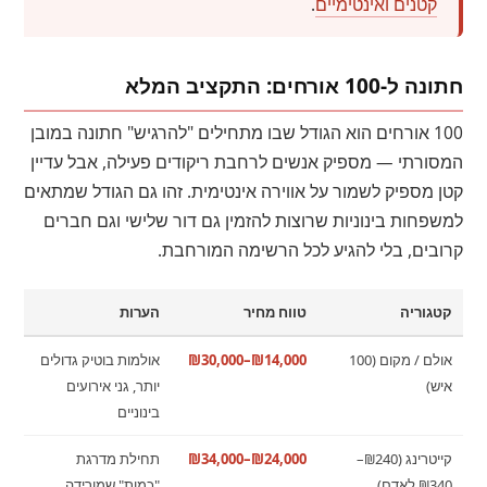
קטנים ואינטימיים
.
חתונה ל-100 אורחים: התקציב המלא
100 אורחים הוא הגודל שבו מתחילים "להרגיש" חתונה במובן
המסורתי — מספיק אנשים לרחבת ריקודים פעילה, אבל עדיין
קטן מספיק לשמור על אווירה אינטימית. זהו גם הגודל שמתאים
למשפחות בינוניות שרוצות להזמין גם דור שלישי וגם חברים
קרובים, בלי להגיע לכל הרשימה המורחבת.
קטגוריה
טווח מחיר
הערות
אולם / מקום (100
₪14,000–₪30,000
אולמות בוטיק גדולים
איש)
יותר, גני אירועים
בינוניים
קייטרינג (₪240–
₪24,000–₪34,000
תחילת מדרגת
₪340 לאדם)
"כמות" שמורידה