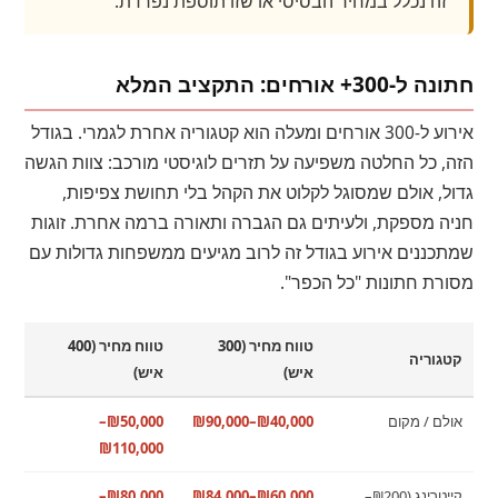
זה נכלל במחיר הבסיסי או שזו תוספת נפרדת.
חתונה ל-300+ אורחים: התקציב המלא
אירוע ל-300 אורחים ומעלה הוא קטגוריה אחרת לגמרי. בגודל
הזה, כל החלטה משפיעה על תזרים לוגיסטי מורכב: צוות הגשה
גדול, אולם שמסוגל לקלוט את הקהל בלי תחושת צפיפות,
חניה מספקת, ולעיתים גם הגברה ותאורה ברמה אחרת. זוגות
שמתכננים אירוע בגודל זה לרוב מגיעים ממשפחות גדולות עם
מסורת חתונות "כל הכפר".
טווח מחיר (300
טווח מחיר (400
קטגוריה
איש)
איש)
אולם / מקום
₪40,000–₪90,000
₪50,000–
₪110,000
קייטרינג (₪200–
₪60,000–₪84,000
₪80,000–