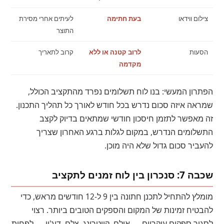
צילום ווידאו
בעת חתימה
לעיתים אחרי מסירת
התוצר
הסעות
לרוב קטנה או ללא
קרוב לתאריך
מקדמה
הפתרון המעשי: בנו לוח תשלומים נפרד מהתקציב הכולל,
שמראה איזה סכום נדרש בכל חודש לאורך כל תהליך התכנון.
זה מאפשר לתזמן חיסכון חודשי שמתאים בדיוק לקצב
התשלומים הנדרש, במקום לגלות ברגע האחרון שצריך
להעביר סכום גדול שלא היה מוכן.
שכבה 7: סנכרון בין לוח זמנים לתקציב
מומלץ להתחיל לתכנן חתונה בין 9 ל-12 חודשים מראש, כדי
להבטיח זמינות של המקום והספקים הטובים ביותר. רצוי
לסגור ספקים עיקריים — אולם, קייטרינג, צלם, דיג'יי — לפחות