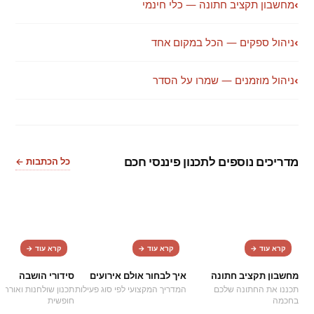
›
מחשבון תקציב חתונה — כלי חינמי
›
ניהול ספקים — הכל במקום אחד
›
ניהול מוזמנים — שמרו על הסדר
מדריכים נוספים לתכנון פיננסי חכם
כל הכתבות ←
2
1
קרא עוד →
קרא עוד →
קרא עוד →
מחשבון תקציב חתונה
איך לבחור אולם אירועים
סידורי הושבה
תכננו את החתונה שלכם
המדריך המקצועי לפי סוג פעילות
תכנון שולחנות ואורחי
בחכמה
חופשית