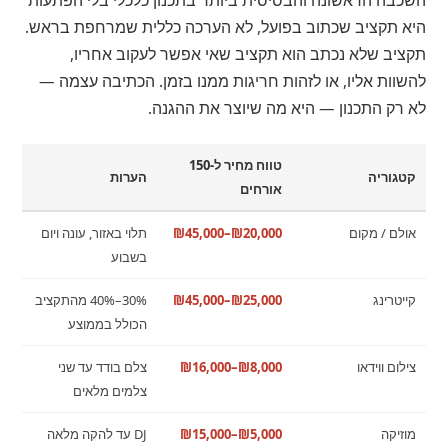
השכבה הראשונה והבסיסית ביותר בתכנון כלכלי בלי הפתעות
היא תקציב שכתוב בפועל, לא הערכה כללית שמרחפת בראש.
תקציב שלא נכתב הוא תקציב שאי אפשר לעקוב אחריו,
להשוות אליו, או לזהות חריגות ממנו בזמן. הכתיבה עצמה —
לא רק התכנון — היא מה שיוצר את ההגנה.
טווח מחיר ל-150
קטגוריה
הערות
אורחים
אולם / מקום
₪20,000–₪45,000
תלוי באזור, עונה ויום
בשבוע
קייטרינג
₪25,000–₪45,000
30%–40% מהתקציב
הכולל בממוצע
צילום ווידאו
₪8,000–₪16,000
צלם בודד עד שני
צלמים מלאים
מוזיקה
₪5,000–₪15,000
DJ עד להקה מלאה