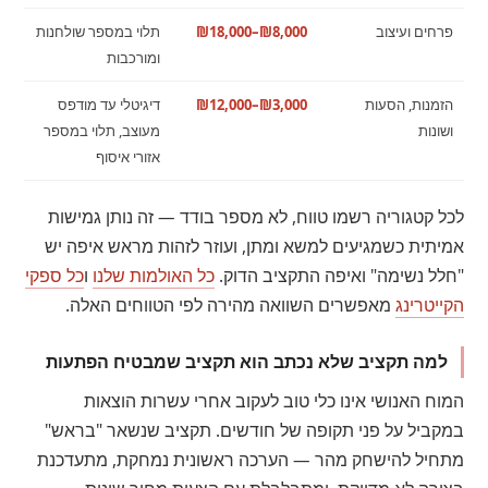
פרחים ועיצוב
₪8,000–₪18,000
תלוי במספר שולחנות
ומורכבות
הזמנות, הסעות
₪3,000–₪12,000
דיגיטלי עד מודפס
ושונות
מעוצב, תלוי במספר
אזורי איסוף
לכל קטגוריה רשמו טווח, לא מספר בודד — זה נותן גמישות
אמיתית כשמגיעים למשא ומתן, ועוזר לזהות מראש איפה יש
"חלל נשימה" ואיפה התקציב הדוק.
כל האולמות שלנו
ו
כל ספקי
הקייטרינג
מאפשרים השוואה מהירה לפי הטווחים האלה.
למה תקציב שלא נכתב הוא תקציב שמבטיח הפתעות
המוח האנושי אינו כלי טוב לעקוב אחרי עשרות הוצאות
במקביל על פני תקופה של חודשים. תקציב שנשאר "בראש"
מתחיל להישחק מהר — הערכה ראשונית נמחקת, מתעדכנת