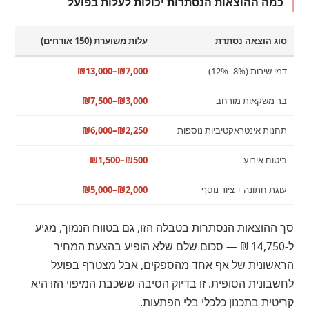
כמה ההוצאות הנסתרות יכולות לעלות בפועל
סוג הוצאה נסתרת
עלות משוערת (150 אורחים)
דמי שירות (8%–12%)
₪7,000–₪13,000
בר משקאות מורחב
₪3,000–₪7,500
תחנות אינטראקטיביות נוספות
₪2,250–₪6,000
ביטוח אירוע
₪500–₪1,500
עוגת חתונה + ציוד נוסף
₪2,000–₪5,000
סך ההוצאות הנסתרות בטבלה הזו, גם בטווח הנמוך, מגיע
ל-14,750 ₪ — סכום שלם שלא הופיע בהצעת המחיר
הראשונית של אף אחד מהספקים, אבל מצטרף בפועל
לחשבונית הסופית. זו בדיוק הסיבה ששכבת המיפוי הזו היא
קריטית בתכנון כלכלי בלי הפתעות.