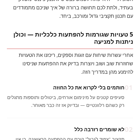
בעתיד, ולתת לכם תחושה ברורה של איך שניכם מתמודדים
עם תכנון תקציבי גדול ומורכב, ביחד.
5 טעויות שגורמות להפתעות כלכליות — וכולן
ניתנות למניעה
אחרי עשרות שיחות עם זוגות וספקים, ריכזנו את הטעויות
שחוזרות שוב ושוב ויוצרות בדיוק את ההפתעות שניסינו
להימנע מהן במדריך הזה.
01
חותמים בלי לקרוא את כל החוזה
סעיפים קטנים על מינימום אורחים, ביטולים ותוספות מתגלים
רק כשהם רלוונטיים — ובדיוק אז זה כבר מאוחר.
02
לא שומרים רזרבה כלל
תקציב "צמוד לגבול" קורס עם ההפתעה הראשונה, כי אין