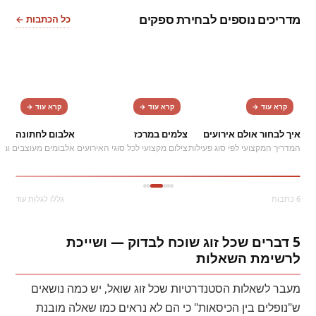
מדריכים נוספים לבחירת ספקים
כל הכתבות ←
2
1
קרא עוד →
קרא עוד →
קרא עוד →
איך לבחור אולם אירועים
צלמים במרכז
אלבום לחתונה
המדריך המקצועי לפי סוג פעילות
צילום מקצועי לכל סוגי האירועים
אלבומים מעוצבים ומר
6 כתבות
גללו לגלות עוד
5 דברים שכל זוג שוכח לבדוק — ושייכת
לרשימת השאלות
מעבר לשאלות הסטנדרטיות שכל זוג שואל, יש כמה נושאים
ש"נופלים בין הכיסאות" כי הם לא נראים כמו שאלה מובנת