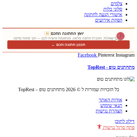
צלמים
סלוני כלות
אישורי הגעה לחתונה
הפקת אירועים
יועץ החתונה החכם
AI
5 שאלות. תוכנית חתונה מלאה, מותאמת אישית לכם — תוך פחות מדקה.
תכנון חתונה חכם ←
Facebook
Pinterest
Instagram
מתחתנים טופ - TopRest
כל הזכויות שמורות ל © 2026 מתחתנים טופ – TopRest
אודות האתר
תנאי שימוש
הצהרת נגישות
דילוג לתוכן
פתח סרגל נגישות