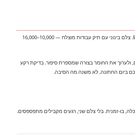
צילום הוא אחת הקטגוריות שבהן הפער בין זול ליקר יכול להגיע ל-200% ויותר. צלם מתחיל או בוגר קורס ייגבה 5,000–9,000 ₪. צלם בינוני עם תיק עבודות מוצלח — 10,000–16,000
, ולערוך את החומר בצורה שמספרת סיפור. בדיקת רקע
כם ביום החתונה, לא משנה מה הסיבה.
כלה, בו-זמנית. בלי צלם שני, רגעים מקבילים מתפספסים.