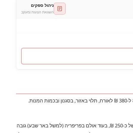
ניהול ספקים
השוואת הצעות ומעקב
הקייטרינג הוא לרוב הסעיף הגדול ביותר בתקציב החתונה, ומהווה בממוצע 30%–40% מהעלות הכוללת. מחיר מנה נע בין 80 ל-380 ₪ לאורח, תלוי באזור, בסגנון ובכמות המנות.
חשוב להבין שלא כל ההפרש במחיר משקף איכות. אזור גאוגרפי משפיע משמעותית — אולם בתל אביב גובה מנה ממוצעת של כ-250 ₪, בעוד אולם בפריפריה (למשל באר שבע) גובה