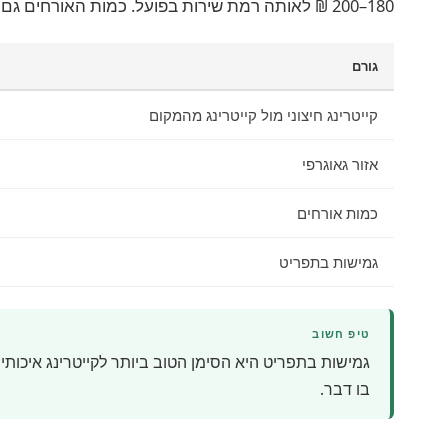
180–200 ₪ לאותה רמת שירות בפועל. כמות האורחים גם היא משפיעה: אירוע של 80 איש דורש 3 מלצרים, אבל אירוע של 300 איש דורש 8–10 מלצרים, מה שמייקר את המנה בפועל.
גורם
קייטרינג חיצוני מול קייטרינג מהמקום
אזור גאוגרפי
כמות אורחים
גמישות בתפריט
טיפ חשוב
גמישות בתפריט היא הסימן הטוב ביותר לקייטרינג איכותי
בו דבר.