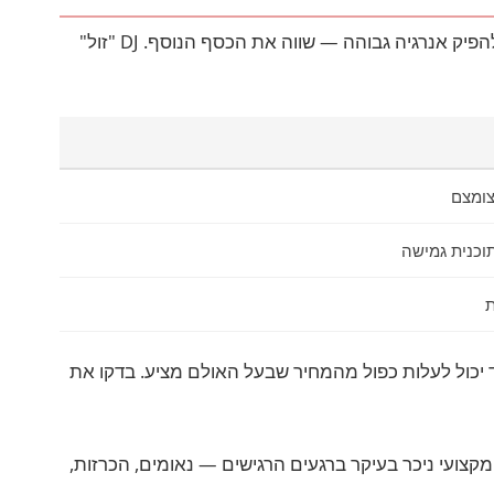
DJ מקצועי לחתונה יעלה בין 4,000 ל-12,000 ₪, תלוי בניסיון ובמוניטין. DJ מבוקש שיודע לקרוא קהל, לנהל את זרימת הערב ולהפיק אנרגיה גבוהה — שווה את הכסף הנוסף. DJ "זול"
צומצם
תוכנית גמישה
ת
 יכול לעלות כפול מהמחיר שבעל האולם מציע. בדקו את
— בין 2,000 ל-8,000 ₪. ההבדל בין מנחה זול למנחה מקצועי ניכר בעיקר ברגעים הרגישים — נאומים, הכרזות,