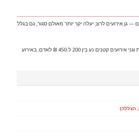
 גן אירועים לרוב יעלה יקר יותר מאולם סגור, גם בגלל
העונה משפיעה גם היא: חתונה בחורף תעלה זול יותר מחתונה בקיץ. בחתונה קטנה עד כ-200 מוזמנים, מחיר המנה באולמות וגני אירועים קטנים נע בין 200 ל-450 ₪ לאדם. באירוע
 הצללה)