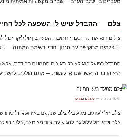
מעברים בין שלבי הערב — שבהם מקצועיות אמיתית מונעת 
צלם — ההבדל שיש לו השפעה לכל החיי
₪. צלמים מבוקשים עם סגנון ייחודי ורשימת המתנה — 20,000–35,000 ₪.
ההבדל בפועל הוא לא רק באיכות התמונה הבודדת, אלא ב
היא הדבר הראשון שכדאי לעשות — אתם הולכים להשקיע ז
תיעוד מקצועי —
צלמים במרכז
צלם זול לעיתים מגיע בלי צלם שני, גם באירוע גדול שדורש
צלם וידאו זול עלול גם להגיע עם ציוד מצומצם, בלי גיבוי