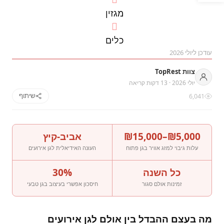
בעונה, בתקציב, במספר האורחים ובאופי האירוע שאתם
מגזין
מדמיינים. במדריך הזה נפרק את כל היתרונות והחסרונות של
שתי האפשרויות, כדי שתגיעו להחלטה עם עיניים פקוחות.
כלים
עודכן ליולי 2026
צוות TopRest
יולי 2026 · 13 דקות קריאה
שיתוף
6,041
₪5,000–₪15,000
אביב-קיץ
עלות גיבוי למזג אוויר בגן פתוח
העונה האידיאלית לגן אירועים
כל השנה
30%
זמינות אולם סגור
חיסכון אפשרי בעיצוב בגן טבעי
מה בעצם ההבדל בין אולם לגן אירועים