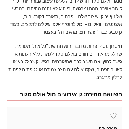
מנגד, אולם סגור דורש לרוב השקעת עיצוב גבוהה יותר כדי
ליצור אווירה חמה ומרגשת, כי הוא לא נהנה מהיתרון הטבעי
של נוף ירוק. עיצוב שלם – פרחים, תאורה דקורטיבית,
אלמנטים ויזואליים – יכול להוסיף אלפי שקלים לתקציב, בעוד
גן טבעי כבר "עושה חצי מהעבודה" בעצמו.
חיסרון נוסף, פחות מדובר, הוא תחושת "כלואות" מסוימת
שחלק מהאורחים חווים באולם סגור לגמרי, ללא חלונות או
גישה לחוץ. אם חשוב לכם שהאורחים ירגישו קשר לטבע או
לאוויר הפתוח, שקלו אולם עם חצר צמודה או גג פתוח לפחות
לחלק מהערב.
השוואה מהירה: גן אירועים מול אולם סגור
גן אירועים