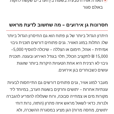
תאורת אווירה טבעית בשעות בין הערביים שקשה לחקות
באולם סגור
חסרונות גן אירועים – מה שחשוב לדעת מראש
היתרון הגדול ביותר של גן פתוח הוא גם החיסרון הגדול ביותר
שלו: התלות במזג האוויר. גנים פתוחים דורשים תוכנית גיבוי
אמיתית – אוהל, חימום או הצללה – שיכולה להוסיף 5,000–
15,000 ₪ לתקציב הכולל, תלוי בגודל האירוע ובעונה. תוכנית
גיבוי לא רצינית היא אחת הטעויות היקרות ביותר שזוגות
עושים כשבוחרים בגן אירועים.
מעבר למזג אוויר, גנים פתוחים דורשים גם התייחסות לבעיות
עונתיות אחרות – יתושים וחרקים בשעות הערב, במיוחד ליד
מקורות מים או צמחייה סבוכה, ורוח שעלולה להפריע להגברה
ולנרות. כדאי לשאול מראש איזה פתרון (התזה, נרות דוחי
יתושים, מחסה מרוח) הגן מציע במסגרת ההשכרה, ולא