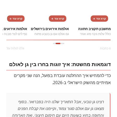
קרא עוד →
קרא עוד →
קרא עוד →
מחשבון תקציב חתונה
אולמות אירועים בירושלים
אולמות אירועים ב
כולל עלות גיבוי מזג אוויר
גם אולם וגם גן בטבע פתוח
נוף לים לצד מבנה סגו
6 כתבות
גללו לגלות עוד
דוגמאות מהשטח: איך זוגות בחרו בין גן לאולם
כדי להמחיש איך ההחלטה עובדת בפועל, הנה שני מקרים
אמיתיים מהשוק הישראלי ב-2026.
רצינו גן טבעי, אבל התאריך שלנו היה בפברואר. בסוף
מצאנו גן עם אולם סגור צמוד, וקיימנו את קבלת הפנים
והחופה בחוץ בשעות היום עם חימום חיצוני, ואת הארוחה