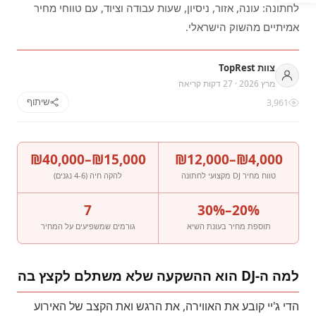
לחתונה: עונה, אזור, ניסיון, שעות עבודה וציוד, עם טווחי מחיר
אמיתיים מהשוק הישראלי.
צוות TopRest
מרץ 2026 · 27 דקות קריאה
שיתוף
3,961
₪15,000–₪40,000
₪4,000–₪12,000
טווח מחיר DJ מקצועי לחתונה
להקה חיה (4-6 נגנים)
7
20%–30%
תוספת מחיר בעונת השיא
גורמים שמשפיעים על המחיר
למה ה-DJ הוא ההשקעה שלא משתלם לקצץ בה
הדי ג'יי קובע את האווירה, את הרגש ואת הקצב של האירוע