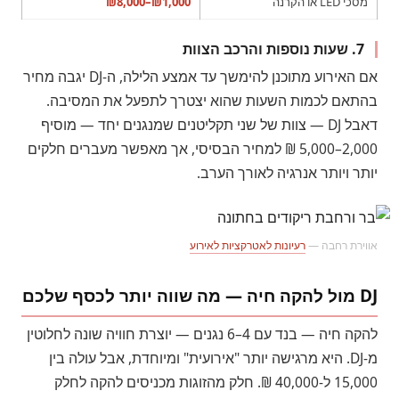
מסכי LED או הקרנה
₪1,000–₪8,000
7. שעות נוספות והרכב הצוות
אם האירוע מתוכנן להימשך עד אמצע הלילה, ה-DJ יגבה מחיר
בהתאם לכמות השעות שהוא יצטרך לתפעל את המסיבה.
דאבל DJ — צוות של שני תקליטנים שמנגנים יחד — מוסיף
2,000–5,000 ₪ למחיר הבסיסי, אך מאפשר מעברים חלקים
יותר ויותר אנרגיה לאורך הערב.
אווירת רחבה —
רעיונות לאטרקציות לאירוע
DJ מול להקה חיה — מה שווה יותר לכסף שלכם
להקה חיה — בנד עם 4–6 נגנים — יוצרת חוויה שונה לחלוטין
מ-DJ. היא מרגישה יותר "אירועית" ומיוחדת, אבל עולה בין
15,000 ל-40,000 ₪. חלק מהזוגות מכניסים להקה לחלק