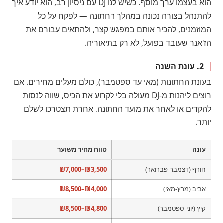
הוא בעצמו ערך מוסף. כשיש לנו DJ עם ניסיון רב, הוא יודע איך
להתנהל בצורה נכונה במהלך החתונה — לפקח על כל
המוזמנים, להכיר אותם במפגש קצר, ולהתאים עבורם את
הז'אנר שעובד בפועל, לא רק בתיאוריה.
2. עונת השנה
בעונת החתונות (מאי עד ספטמבר), כולם מעלים מחירים. אם
רוצים ליהנות מ-DJ מעולה בלי לקרוע את הכיס, שווה לנסות
להקדים או לאחר את מועד החתונה, אחרת תצטרכו לשלם
יותר.
עונה
טווח מחיר משוער
חורף (דצמבר-פברואר)
₪3,500–₪7,000
אביב (מרץ-מאי)
₪4,000–₪8,500
קיץ (יוני-ספטמבר)
₪4,800–₪8,500