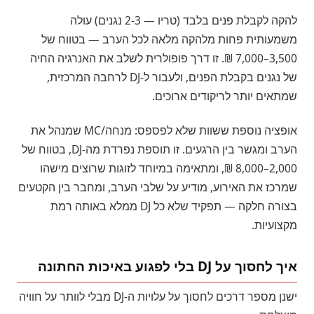
להקה לקבלת פנים בלבד (טריו — 2-3 נגנים) עולה
משמעותית פחות מלהקה מלאה לכל הערב — בטווח של
3,500–7,000 ₪. זו דרך פופולרית לשלב את האנרגיה החיה
של נגנים בקבלת הפנים, ולעבור ל-DJ לרחבה המרכזית,
שמתאים יותר לריקודים ארוכים.
אופציה נוספת ששוות שלא לפספס: מנחה/MC שמנהל את
הערב ומגשר בין הרגעים. זו תוספת נפרדת מה-DJ, בטווח של
2,000–8,000 ₪, ומתאימה במיוחד לזוגות שרוצים מישהו
שמרכז את האירוע, מודיע על שלבי הערב, ומחבר בין הקטעים
בצורה חלקה — תפקיד שלא כל DJ ממלא באותה רמת
מקצועיות.
איך לחסוך על DJ בלי לפגוע באיכות החתונה
ישנן מספר דרכים לחסוך על עלויות ה-DJ מבלי לוותר על חוויה