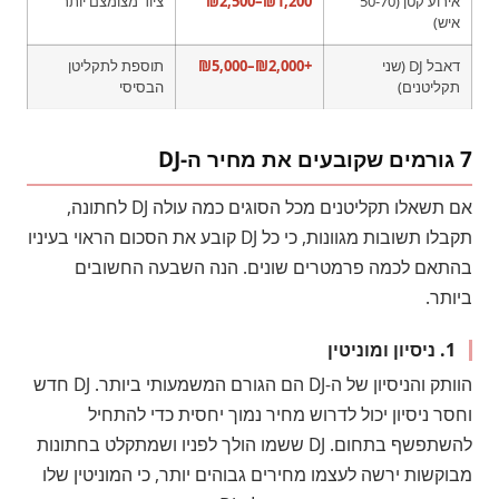
אירוע קטן (50-70
₪1,200–₪2,500
ציוד מצומצם יותר
איש)
דאבל DJ (שני
+₪2,000–₪5,000
תוספת לתקליטן
תקליטנים)
הבסיסי
7 גורמים שקובעים את מחיר ה-DJ
אם תשאלו תקליטנים מכל הסוגים כמה עולה DJ לחתונה,
תקבלו תשובות מגוונות, כי כל DJ קובע את הסכום הראוי בעיניו
בהתאם לכמה פרמטרים שונים. הנה השבעה החשובים
ביותר.
1. ניסיון ומוניטין
הוותק והניסיון של ה-DJ הם הגורם המשמעותי ביותר. DJ חדש
וחסר ניסיון יכול לדרוש מחיר נמוך יחסית כדי להתחיל
להשתפשף בתחום. DJ ששמו הולך לפניו ושמתקלט בחתונות
מבוקשות ירשה לעצמו מחירים גבוהים יותר, כי המוניטין שלו