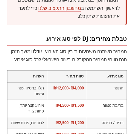
הצעות חוסך בממוצע 12%–18% לעומת מי שמסכים
לראשון. השתמשו ב
מחשבון התקציב שלנו
כדי לתעד
את ההצעות שתקבלו.
טבלת מחירים: DJ לפי סוג אירוע
המחיר משתנה משמעותית בין סוג האירוע, גודלו ומשך הזמן.
הנה טווחי המחיר המקובלים בשוק הישראלי לכל סוג אירוע.
סוג אירוע
טווח מחיר
הערות
חתונה
₪4,000–₪12,000
תלוי בניסיון, עונה
ושעות
בר/בת מצווה
₪1,500–₪4,500
אירוע קצר יותר,
פחות ציוד
ברית / בריתה
₪1,200–₪2,500
לרוב יום, פחות שעות