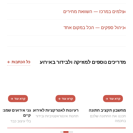
›
צלמים במרכז — השוואת מחירים
›
ניהול ספקים — הכל במקום אחד
מדריכים נוספים למוזיקה ולבידור באירוע
כל הכתבות ←
2
1
קרא עוד →
קרא עוד →
קרא עוד →
מחשבון תקציב חתונה
רעיונות לאטרקציות לאירוע
גני אירועים שמנצל
קיים
תכננו את החתונה שלכם
תחנות אינטראקטיביות ובידור
בחכמה
בלי עיצוב כבד