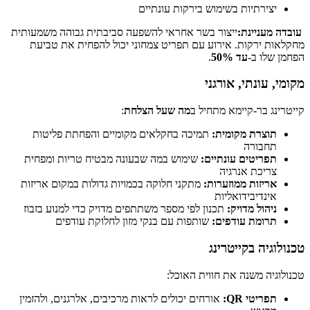
יצירתיות בשימוש בירקות עונתיים
עובדה מעניינת:
ייצור בשר אחראי להשפעה סביבתית גבוהה משמעותית
מחקלאות ירקות. אירוע עם תפריט צמחוני יכול להפחית את טביעת
הפחמן שלו ב-
עד 50%
.
מקומי, עונתי, אורגני
קייטרינג בר-קיימא מתחיל ב
מה שעל הצלחת
:
תוצרת מקומית:
תמיכה בחקלאים מקומיים והפחתת פליטות
תחבורה
תפריטים עונתיים:
שימוש במה שבעונה מבטיח טריות ומפחית
צריכת אנרגיה
אריזות ממוזערות:
מתקני חלוקה בכמויות גדולות במקום אריזות
אינדיבידואליות
ניהול מדויק:
תכנון לפי מספר משתתפים מדויק כדי למנוע בזבוז
תרומת עודפים:
שותפות עם בנקי מזון לחלוקת עודפים
טכנולוגיה בקייטרינג
טכנולוגיה משנה את חווית האוכל:
תפריטי QR:
אורחים יכולים לראות מרכיבים, אלרגנים, ולהזמין