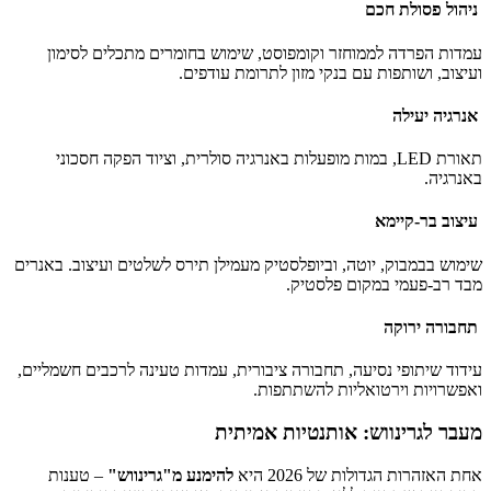
ניהול פסולת חכם
עמדות הפרדה לממוחזר וקומפוסט, שימוש בחומרים מתכלים לסימון
ועיצוב, ושותפות עם בנקי מזון לתרומת עודפים.
אנרגיה יעילה
תאורת LED, במות מופעלות באנרגיה סולרית, וציוד הפקה חסכוני
באנרגיה.
עיצוב בר-קיימא
שימוש בבמבוק, יוטה, וביופלסטיק מעמילן תירס לשלטים ועיצוב. באנרים
מבד רב-פעמי במקום פלסטיק.
תחבורה ירוקה
עידוד שיתופי נסיעה, תחבורה ציבורית, עמדות טעינה לרכבים חשמליים,
ואפשרויות וירטואליות להשתתפות.
מעבר לגרינווש: אותנטיות אמיתית
אחת האזהרות הגדולות של 2026 היא
להימנע מ"גרינווש"
– טענות