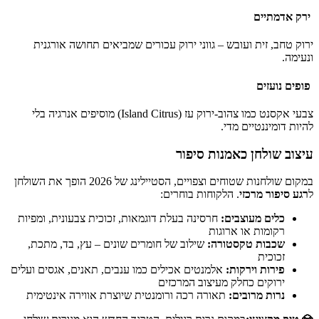
ירק אדמתיים
ירוק טחב, זית ועובש – גווני ירוק עכורים שמביאים תחושה אורגנית
ונעימה.
פופים נועזים
צבעי אקסנט כמו צהוב-ירוק עז (Island Citrus) מוסיפים אנרגיה בלי
להיות דומיננטיים מדי.
עיצוב שולחן כאמנות סיפור
במקום שולחנות שטוחים וצפויים, הסטיילינג של 2026 הופך את השולחן
ל
רגע סיפור מרכזי
. הלקוחות בוחרים:
כלים מעוצבים:
חרסינה בעלת דוגמאות, זכוכית צבעונית, ומפיות
רקומות או ארוגות
שכבות טקסטורה:
שילוב של חומרים שונים – עץ, בד, מתכת,
זכוכית
פירות וירקות:
אלמנטים אכילים כמו ענבים, תאנים, אגסים ועלים
ירוקים כחלק מעיצוב המרכזים
נרות מרובים:
תאורה רכה ורומנטית שיוצרת אווירה אינטימית