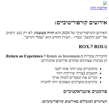
חליפות חתן
אירועים קורפוריטיביים:
האירוע הקורפוריטיבי של 2026 הוא
חוויה מעוצבת
, לא רק כנס. הימים
של "שב והקשב" נגמרו – העידן החדש הוא "עמוד ותרום".
מ-ROI ל-ROX
החברות עוברות מ-Return on Investment ל-
Return on Experience
.
הן מבינות שצוותים שחווים אירועים איכותיים:
מתחברים טוב יותר אחד לשני
חושבים בצורה יצירתית יותר
זוכרים את המסרים לטווח ארוך
מרגישים מוערכים ונאמנים יותר לחברה
פורמטים אינטראקטיביים
הטרנדים המובילים באירועים קורפוריטיביים: