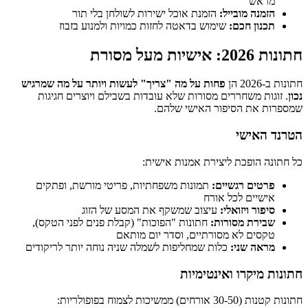
מראש
הזמנה מובייל:
הזמנת אוכל ישירות לשולחן בלי תור
תכנון חכם:
שימוש בדאטה לחזות כמויות ולמנוע בזבוז
חתונות 2026: אישיות מעל מסורת
חתונות ב-2026 הן
פחות על מה "צריך" לעשות ויותר על מה שמרגיש
נכון
. זוגות משחררים מסורות שלא עובדות בשבילם ויוצרים חגיגות
שמספרות את הסיפור האישי שלהם.
הטרנד האישי
כל חתונה הופכת ליצירת אמנות אישית:
פרטים רגשיים:
תמונות משפחתיות, פריטי מורשת, ופתקים
אישיים לכל אורח
סיפור ויזואלי:
עיצוב שמשקף את המסע של הזוג
שבירת מסורות:
חתונות "הפוכות" (קבלת פנים לפני הטקס),
טקסים לא מסורתיים, וסדר יום מותאם
מראה שני:
כלות שמחליפות לשמלה שניה נוחה יותר לריקודים
חתונות מיקרו ואינטימיות
חתונות קטנות (30-50 אורחים) ממשיכות לצמוח בפופולריות: