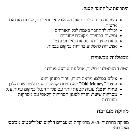
היתרונות של חתונה קטנה:
השקעה גבוהה יותר לאורח – אוכל איכותי יותר, שירות מותאם
אישית
יכולת להתחבר באמת לכל האורחים
גמישות בבחירת מקומות ייחודיים
פחות לחץ ויותר נוכחות באירוע עצמו
אפשרות להשקיע בחוויות במקום בכמות
נוסטלגיה עכשווית
הטרנד הנוסטלגי ממשיך, אבל עם
טוויסט מודרני
:
צילום בפילם:
מראה רטרו, ערוך בסגנון וינטג'
עיצוב "Old Money":
אלגנטיות קלאסית עם פלטת שחור-לבן
עוגות וינטג':
עוגות קטנות יותר עם פלייר וינטג' במקום עוגות ענק
מסרקות שיער:
חזרה לסגנון תסרוקות קלאסי עם מסרקות
מעוצבות
מוזיקה מעורבת
מוזיקה בחתונות 2026 מתמקדת ב
מעברים חלקים ופלייליסטים מבוססי
מצב רוח
: