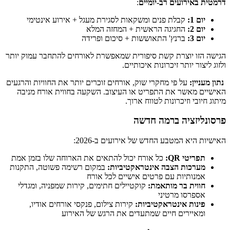
דרמטית באירועים רב-יומיים
:
יום 1:
קבלת פנים ומשקאות לסגירת מעגל + אירוע אינטימי
יום 2:
החגיגה הראשית + המחזה המלא
יום 3:
ברנץ' התאוששות + סיכום ופרידה
הגישה הזו יוצרת קשת סיפורית שמאפשרת לאורחים להתחבר עמוק יותר
ולזוג ליצור יותר זיכרונות איכותיים.
נתון מעניין:
על פי מחקרי שוק, אורחים זוכרים יותר את החוויות והרגעים
האישיים מאשר את התפריט או העיצוב. השקעה בחווית אורח מניבה
מיתוג חיובי וזיכרונות לטווח ארוך.
פרסונליזציה ברמה חדשה
האישיות היא המטבע החדש של אירועים ב-2026:
תפריטי QR:
כל אורח יכול להתאים את הארוחה שלו בזמן אמת
מערכות הצבה אינטראקטיביות:
במקום רשימה פשוטה, התקנות
אמנותיות עם פרטים אישיים לכל אורח
חווית בר מותאמת:
קוקטיילים חתימים, קירות שמפניה, ומגדלי
אספרסו מרטיני
פינות אינטראקטיביות:
קירות צילום, פנקסי אורחים אודיו,
ומאיירים חיים שמתעדים את הרגש של האירוע