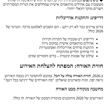
💎 טיפ מקצועי:
במקום נרות רגילים, הטרנד החדש הוא מנורות שולחן
מעוצבות עם אהילים מותאמים אישית שמחליפים את הנרות המסורתיים
ויוצרים מוקד ויזואלי ייחודי.
דרייפינג והתקנות אדריכליות
בדים עדינים כבר לא רק רקע – הם הופכים לאלמנט מרכזי. הטרנד של
2026 כולל:
דרייפינג רב-שכבתי על תקרות וקירות
אהילים מותאמים אישית במקום נרות
התקנות פרחים אדריכליות ואסימטריות
זרי פרחים תלויים מהתקרה
שילוב של אמנות קינטית – בדים וחומרים שזזים
חווית האורח: המפתח להצלחת האירוע
ב-2026,
חווית האורח עולה על הכל
. במקום להתמקד רק בכמה האירוע
נראה יפה, זוגות ומארגנים שואלים: "מה האורחים שלי ירגישו בכל רגע?"
מחשבה מנקודת מבט האורח
האירועים של 2026 מתוכננים מנקודת המבט של האורח. זה כולל: