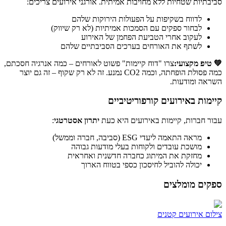
סביבתיות שטחיות ללא מחויבות אמיתית. אורגני אירועים צריכים:
לדווח בשקיפות על הפעולות הירוקות שלהם
לבחור ספקים עם הסמכות אמיתיות (לא רק שיווק)
לעקוב אחרי הטביעת הפחמן של האירוע
לשתף את האורחים בערכים הסביבתיים שלהם
💚 טיפ מקצועי:
צרו "דוח קיימות" פשוט לאורחים – כמה אנרגיה חסכתם,
כמה פסולת הופחתה, וכמה CO2 נמנע. זה לא רק שקוף – זה גם יוצר
השראה ומודעות.
קיימות באירועים קורפוריטיביים
עבור חברות, קיימות באירועים היא כעת
יתרון אסטרטגי
:
מראה התאמה ליעדי ESG (סביבה, חברה וממשל)
מושכת עובדים ולקוחות בעלי מודעות גבוהה
מחזקת את המיתוג כחברה חדשנית ואחראית
יכולה להוביל לחיסכון כספי בטווח הארוך
ספקים מומלצים
צילום אירועים קטנים