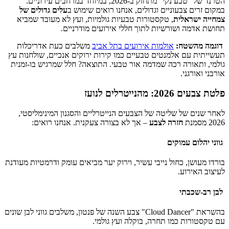
הטרנד של "טבע נקי" מתחזק ב-2026, במיוחד במרחבים עירוניים.
במקום זרים צבעוניים וגדולים, אנחנו רואים שימוש ב
עלים גדולים של
צמחייה ישראלית
, טקסטורות טבעיות גולמיות, ועץ לא מעובד שמביא
תחושת אדמה ושורשיות לתוך חללי אירועים מודרניים.
דוגמה מהשטח:
אולמות אירועים בתל אביב
משלבים כעת אדריכלות
תעשייתית עם אלמנטים טבעיים כמו קירות ירוקים אנכיים, שולחנות עץ
גולמי, ותאורה רכה שמדמה אור טבעי. התוצאה? חלל שמרגיש בו-זמנית
אורבני ואורגני.
פלטת צבעים 2026: מהנייטרלים לנועז
לאחר שנים של שליטה של הצבעים הנייטרליים והסגנון המינימליסטי,
2026 מסמנת
חזרה לצבע
– אך לא בצורה צעקנית. אנחנו רואים:
גווני יהלום עמוקים
בורדו מעושן, כחול נייבי עשיר, וירוק יער מביאים עומק ודרמטיות מעודנת
לעיצוב האירוע.
לבן רב-שכבתי
בהשראת "Cloud Dancer" צבע השנה של פנטון, משלבים גווני לבן שונים
עם טקסטורות כמו תחרה, בוקלה ועץ גולמי.