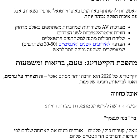
האפשרות להשתתף באירועים באופן וירטואלי או פיזי נשארת, אבל
עם
איכות הפקה גבוהה יותר
:
מערכות AV משודרגות שמחברות משתתפים באולם מרחוק
חוויות אינטראקטיביות לשני הצדדים
שליחת חבילות מתנה למשתתפים וירטואליים
העדפה
לאירועים קטנים ואינטימיים
(30-50 משתתפים)
שמאפשרים השקעה גבוהה יותר לראש
מהפכת הקייטרינג: טעם, בריאות ומשמעות
הקייטרינג של 2026 הוא הרבה יותר מסתם אוכל – זה
הצהרה על ערכים,
דאגה לבריאות, וחגיגה של מגוון
.
אוכל כחוויה
הגישה החדשה לקייטרינג מתמקדת ביצירת חוויות:
בר "בנה לעצמך"
טאקו, קערות פוקי, סלטים – אורחים בונים את הארוחה שלהם לפי
העדפות והצרכים הדיאטטיים שלהם.