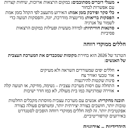
מעגלי דוברים מסתובבים:
במקום הרצאות ארוכות, שיחות קצרות
עם אפשרות לבחור
כלי סקר ופידבק בזמן אמת:
האירוע מתעצב לפי הקהל בזמן אמת
הפסקות בריאות:
מדיטציה מודרכת, יוגה, והפסקות תנועה כדי
לשמור על אנרגיה
סדנאות חווייתיות:
למידה מעשית ופעילות במקום הרצאות
פסיביות
חללים ממוקדי רווחה
הטרנד של 2026 הוא בחירת
מקומות שמכבדים את המערכת העצבית
של האנשים
:
חללים יפים שמעוררים השראה ולא מעיקים
אור טבעי ואוויר צח
פינות שקטות להירגעות
התחלה עם ויסות מערכת עצבית – נשימה, מוזיקה, או תנועה קלה
אווירה שמרגישה כמו בית מעולה, לא כמו חדר ישיבות
תובנה מחקרית:
אנשים עם מערכת עצבית מווסתת מקבלים החלטות
טובות יותר, חושבים בצורה יצירתית יותר, ומשתפים פעולה בצורה
אפקטיבית יותר. זה למה חללים ממוקדי רווחה הופכים לסטנדרט
באירועים קורפוריטיביים.
היברידיות – אירועים