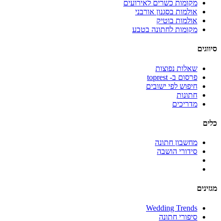
מקומות כשרים לאירועים
אולמות בסגנון אורבני
אולמות בוטיק
מקומות לחתונה בטבע
סיווגים
שאלות נפוצות
פרסום ב- toprest
חיפוש לפי ישובים
חתונות
מדריכים
כלים
מחשבון חתונה
סידורי הושבה
מגזינים
Wedding Trends
סיפורי חתונה