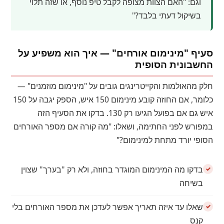
וגם: "האם הצוות מצופה לקבל טיפ נוסף, או שזה תלוי
בשיקול דעתי בלבד?"
סעיף "מינימום אורחים" — איך הוא משפיע על
החשבונית הסופית
חלק מהאולמות והקייטרינגים גובים על "מינימום מוזמנים" —
כלומר, אם החוזה קובע מינימום 150 איש, הספק יגבה על 150
איש גם אם בפועל הגיעו רק 130. בדקו את הסעיף הזה
במפורש לפני החתימה, ושאלו: "מה קורה אם מספר האורחים
הסופי יורד מתחת למינימום?"
בדקו מה המינימום המוגדר בחוזה, ולא רק "בערך" שצוין
בשיחה
שאלו עד איזה תאריך אפשר לעדכן את מספר האורחים בלי
קנס