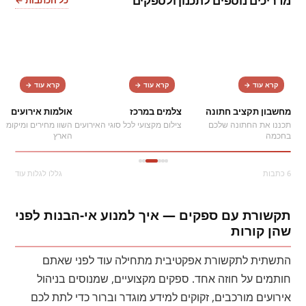
מדריכים נוספים לתכנון ולספקים
כל הכתבות ←
2
1
קרא עוד →
קרא עוד →
קרא עוד →
מחשבון תקציב חתונה
צלמים במרכז
אולמות אירועים
תכננו את החתונה שלכם
צילום מקצועי לכל סוגי האירועים
השוו מחירים ומיקומים
בחכמה
הארץ
6 כתבות
גללו לגלות עוד
תקשורת עם ספקים — איך למנוע אי-הבנות לפני
שהן קורות
התשתית לתקשורת אפקטיבית מתחילה עוד לפני שאתם
חותמים על חוזה אחד. ספקים מקצועיים, שמנוסים בניהול
אירועים מורכבים, זקוקים למידע מוגדר וברור כדי לתת לכם