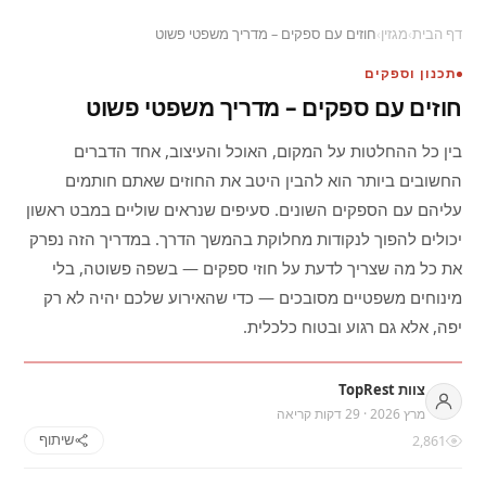
דף הבית
›
מגזין
›
חוזים עם ספקים – מדריך משפטי פשוט
תכנון וספקים
חוזים עם ספקים – מדריך משפטי פשוט
בין כל ההחלטות על המקום, האוכל והעיצוב, אחד הדברים
החשובים ביותר הוא להבין היטב את החוזים שאתם חותמים
עליהם עם הספקים השונים. סעיפים שנראים שוליים במבט ראשון
יכולים להפוך לנקודות מחלוקת בהמשך הדרך. במדריך הזה נפרק
את כל מה שצריך לדעת על חוזי ספקים — בשפה פשוטה, בלי
מינוחים משפטיים מסובכים — כדי שהאירוע שלכם יהיה לא רק
יפה, אלא גם רגוע ובטוח כלכלית.
צוות TopRest
מרץ 2026 · 29 דקות קריאה
2,861
שיתוף