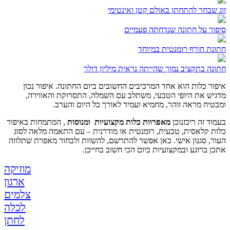
זוג שבחר להתחתן באולם קטן ואינטימי
סיפור על חתונה שנדחתה פעמיים
חתונת חורף רומנטית במיוחד
חתונה בתקציב נמוך שהייתה נראית מיליון דולר
איפור כלות הוא אחד המרכיבים החשובים ביום החתונה. איפור נכון
מדגיש את היופי הטבעי, משתלב עם השמלה, התסרוקת והאווירה,
ומבטיח מראה זוהר, מחמיא ועמיד לאורך כל היום והערב.
בעמוד זה ריכזנוכן
מאפרוות כלות מקצועיות ומנוסות
, המתמחות באיפור
כלות קלאסית, טבעית, רומנטית או מודרנית – עם התאמה מלאה לסוג
העור, סגנון אישי. כאן אפשר להתרשם, להשוות ולבחור מאפרת שתלווה
אתכן ברוגע ובמקצועיות ביום הכי חשוב בחייכן.
מוזיקה
ארגון
צלמים
לכלה
לחתן