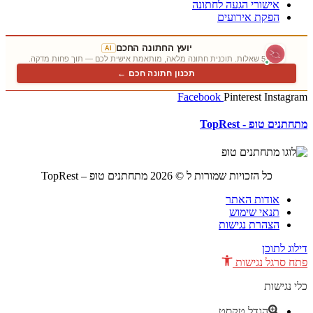
אישורי הגעה לחתונה
הפקת אירועים
יועץ החתונה החכם
AI
5 שאלות. תוכנית חתונה מלאה, מותאמת אישית לכם — תוך פחות מדקה.
תכנון חתונה חכם ←
Facebook
Pinterest
Instagram
מתחתנים טופ - TopRest
כל הזכויות שמורות ל © 2026 מתחתנים טופ – TopRest
אודות האתר
תנאי שימוש
הצהרת נגישות
דילוג לתוכן
פתח סרגל נגישות
כלי נגישות
הגדל טקסט