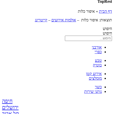
TopRest
דף הבית
»
איפור כלות
תוצאות: איפור כלות –
אולמות אירועים
–
קייטרינג
חיפוש
חיפוש
אורבני
כפרי
טבע
בוטיק
אירוע קטן
מומלצים
כשר
נותני שירות
חיפה
ירושלים
תל אביב