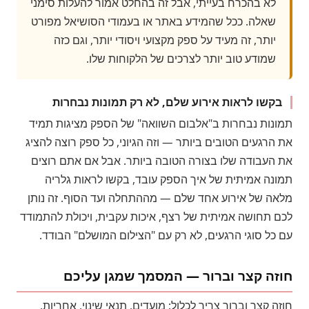
לא בהכרח בעייתי, אבל זה בהחלט אמור להעלות סימני
שאלה. ככל שהמידע באתר או בעמודי הסושיאל מפורט
יותר, זה מעיד על ספק מקצועי ויסודי יותר, וגם כזה
שמודע טוב יותר לצרכים של הלקוחות שלו.
בקשו לראות אירוע שלם, לא רק תמונות נבחרות
תמונות נבחרות ב"אלבום השוואה" של הספק מציגות תמיד
את הרגעים הטובים ביותר — וזה הגיוני, כל ספק רוצה להציג
את העבודה שלו בצורה הטובה ביותר. אבל אם אתם רוצים
תמונה אמיתית של איך הספק עובד, בקשו לראות גלריה
מלאה של אירוע אחד שלם — מההתחלה ועד הסוף. זה נותן
לכם תחושה אמיתית של רצף, איכות עקבית, ויכולת להתמודד
עם כל סוגי הרגעים, לא רק עם "הצילום המושלם" הבודד.
חוזה קצר וברור — המסמך שמגן עליכם
חוזה קצר וברור צריך לכלול: מועדים, תנאי שינוי, אחריות,