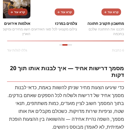
קרא עוד →
קרא עוד →
קרא עוד →
מחשבון תקציב חתונה
צלמים במרכז
אולמות אירועים
תכננו את החתונה שלכם
צילום מקצועי לכל סוגי האירועים
השוו מחירים ומיקומים
בחכמה
הארץ
6 כתבות
גללו לגלות עוד
מסמך דרישות אחיד — איך לבנות אותו תוך 20
דקות
כדי שיגיעו הצעות מחיר שניתן להשוות באמת, כדאי לבנות
מסמך אחיד של דרישות ולשלוח לכל הספקים שאתם בודקים.
בתוך המסמך חשוב לציין מועדים, כמות משתתפים, תנאי
שטח, וציפיות שירות מדויקות. כשכולם מקבלים את אותו
מסמך, השפה נהיית אחידה — וההשוואה בין ההצעות הופכת
לאמיתית, לא לאומדן מבוסס ניחושים.