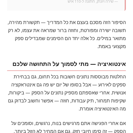
— שירה ויונתן, חתונה ל-110 איש
הסיפור הזה מסכם בעצם את כל המדריך — תקשורת מהירה,
תשובה ישירה ומפורטת, וחוזה ברור שמראה את עצמו, לא רק
מתואר במילים. כל אלה יחד הם הסימנים שמבדילים ספק
מקצועי באמת.
אינטואיציה — מתי לסמוך על התחושה שלכם
החלטות מבוססות נתונים חשובות בכל תחום, גם בבחירת
ספקים לאירוע — אבל בסופו של יום יש פה גם אינטראקציה
אנושית. אחרי שאספתם מספיק נתונים על הספק — ביקורות,
שקיפות תמחור, תיק עבודות, חוזה — אפשר וחשוב לבדוק גם
מה האינטואיציה אומרת.
אם אחרי הפגישה אתם מרגישים בנוח, נרגשים, וסומכים על
הספק — זה סימן חיובי חזק, גם אם המחיר לא הזול ביותר.