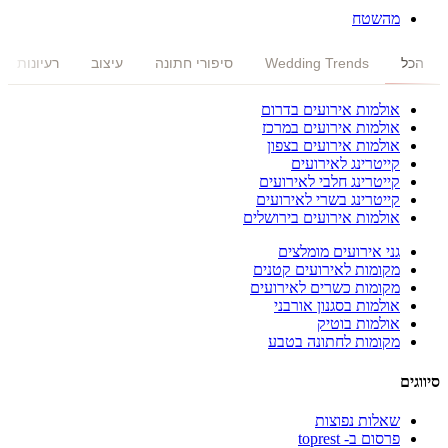
מהשטח
אטרקציות לחתונה שלא רואים כל יום
בית › מגזין חתונות › אטרקציות לחתונה שלא רואים כל יום אטרקציות
הכל
Wedding Trends
סיפורי חתונה
עיצוב
רעיונות
לחתונה שלא רואים כל יום מדריך מקצועי וברור...
אולמות אירועים בדרום
אולמות אירועים במרכז
אולמות אירועים בצפון
קייטרינג לאירועים
קייטרינג חלבי לאירועים
קייטרינג בשרי לאירועים
אולמות אירועים בירושלים
גני אירועים מומלצים
מקומות לאירועים קטנים
מקומות כשרים לאירועים
אולמות בסגנון אורבני
אולמות בוטיק
מקומות לחתונה בטבע
סיווגים
שאלות נפוצות
פרסום ב- toprest