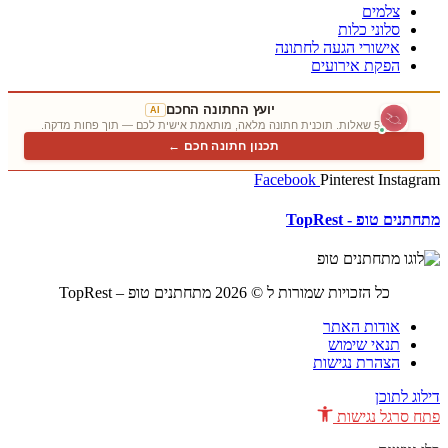
צלמים
סלוני כלות
אישורי הגעה לחתונה
הפקת אירועים
יועץ החתונה החכם
AI
5 שאלות. תוכנית חתונה מלאה, מותאמת אישית לכם — תוך פחות מדקה.
תכנון חתונה חכם ←
Facebook
Pinterest
Instagram
מתחתנים טופ - TopRest
כל הזכויות שמורות ל © 2026 מתחתנים טופ – TopRest
אודות האתר
תנאי שימוש
הצהרת נגישות
דילוג לתוכן
פתח סרגל נגישות