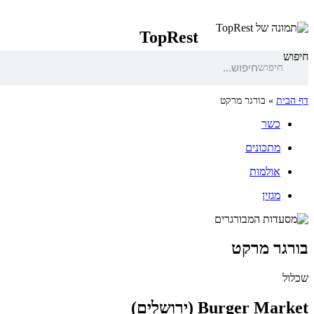
TopRest
חיפוש
חיפוש
דף הבית
»
בורגר מרקט
כשר
מתכונים
אולמות
מגזין
בורגר מרקט
שכלול
Burger Market (ירושלים)