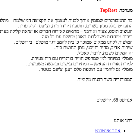
מערכת
TopRest
בר ההמבורגרים שמזמין אותך לבנות לעצמך את הקציצה המושלמת – מהלחמ
התפריט כולל מגוון בשרים, תוספות ידידותיות, וצ'יפס דקיק פריך.
העיצוב תוסס, צעיר ואורבני – מתאים לאירוח חברים או יציאה קלילה בערב
בירות מיוחדות משתלבות באופן מושלם עם כל מנה.
המלצות לקחנו ממקום שמוכר כ"בית להמבורגר מושלם" בירושלים.
שירות אדיב, מהיר וחייכני, נותן תחושת בית.
זה המקום לשבת, לדבר, לאכול.
מומלץ במיוחד למי שמחפש חוויה בורגרית עם רוח צעירה.
למרות אווירת הפאשן – המחירים נגישים ובהגשה משביעים.
מומלץ גם להזמין עם תוספת סלט רענן וצ'יפס בטטה.
המבורגריה
כשר רבנות מקומית
אגריפס 68, ירושלים
דרגו אותנו
אתר אינטרנט